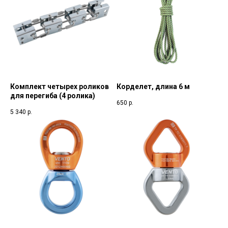
Комплект четырех роликов
Корделет, длина 6 м
для перегиба (4 ролика)
650
р.
5 340
р.