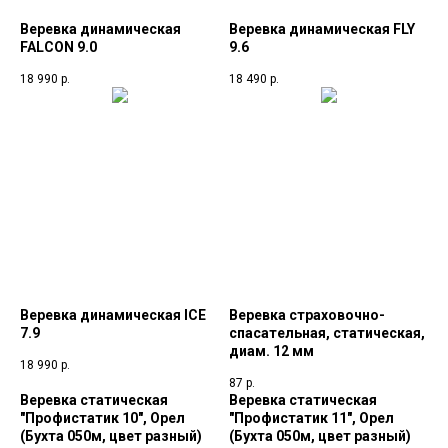
Веревка динамическая
Веревка динамическая FLY
FALCON 9.0
9.6
18 990
р.
18 490
р.
Веревка динамическая ICE
Веревка страховочно-
7.9
спасательная, статическая,
диам. 12 мм
18 990
р.
87
р.
Веревка статическая
Веревка статическая
"Профистатик 10", Орел
"Профистатик 11", Орел
(Бухта 050м, цвет разный)
(Бухта 050м, цвет разный)