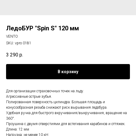
ЛедоБУР "Spin S" 120 мм
VENTO
SKU:
vpro 0181
3 290
р.
В корзину
Для организации страховочных точек на льду.
Агрессивные острые зубья.
Полированная поверхность цилиндра. Большая площадь и
конусообразная резьба снижают риск вырывания ледобура.
Удобная ручка для быстрого вкручивания/выкручивания, вращение на
360°.
Проушина с двумя отверстиями для встегивания карабинов и оттяжек.
Длина: 12 мм
Нагрузка: не менее 10 кН