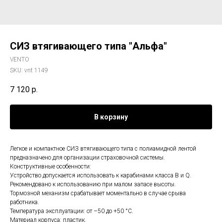
СИЗ втягивающего типа "Альфа"
VENTO
SKU:
vnt 1149
7 120
р.
В корзину
Легкое и компактное СИЗ втягивающего типа с полиамидной лентой
предназначено для организации страховочной системы.
Конструктивные особенности:
Устройство допускается использовать к карабинами класса В и Q.
Рекомендовано к использованию при малом запасе высоты.
Тормозной механизм срабатывает моментально в случае срыва
работника.
Температура эксплуатации: от –50 до +50 °С.
Материал корпуса: пластик.