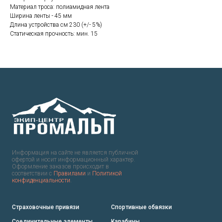
Материал троса: полиамидная лента
Ширина ленты - 45 мм
Длина устройства см 230 (+/- 5%)
Статическая прочность: мин. 15
Информация на сайте не является публичной
офертой и носит информационный характер.
Оформление заказов происходит в
соответствии с
Правилами
и
Политикой
конфиденциальности
.
Страховочные привязи
Спортивные обвязки
Соединительные элементы
Карабины