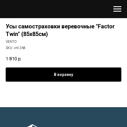
Усы самостраховки веревочные "Factor
Twin" (85х85см)
VENTO
SKU:
vnt 268
1 810
р.
В корзину