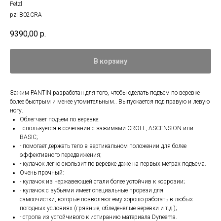
Petzl
pzl B02CRA
9390,00
р.
В корзину
Зажим PANTIN разработан для того, чтобы сделать подъем по веревке
более быстрым и менее утомительным.. Выпускается под правую и левую
ногу.
Облегчает подъем по веревке:
- спользуется в сочетании с зажимами CROLL, ASCENSION или
BASIC;
- помогает держать тело в вертикальном положении для более
эффективного передвижения;
- кулачок легко скользит по веревке даже на первых метрах подъема.
Очень прочный:
- кулачок из нержавеющей стали более устойчив к коррозии;
- кулачок с зубьями имеет специальные прорези для
самоочистки, которые позволяют ему хорошо работать в любых
погодных условиях (грязные, обледенелые веревки и т.д.);
- стропа из устойчивого к истиранию материала Dyneema.