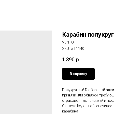
Карабин полукру
VENTO
SKU:
vnt 1140
1 390
р.
В корзину
Полукруглый D-образный алюм
привязи или обвязки, требующ
страховочных привязей и пос
Система keylock обеспечивает
карабина