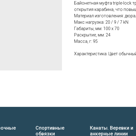
Байонетная муфта triple-lock 
открытия карабина, что повы
Материал изготовления: дюра
Макс нагрузка: 20 / 9 / 7 kN
Габариты, мм: 100 x 70
Раскрытие, мм: 24
Масса, г: 95
Характеристика: Цвет обычны
вочные
Спортивные
Канаты. Веревки и
и
обвязки
анкерные линии