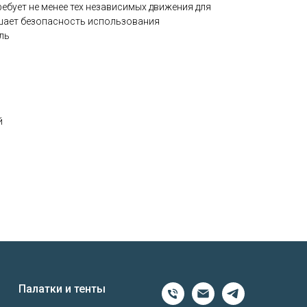
требует не менее тех независимых движения для
шает безопасность использования
ль
й
Палатки и тенты