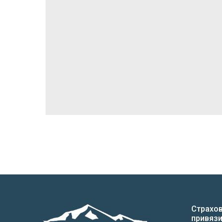
Страхо
привяз