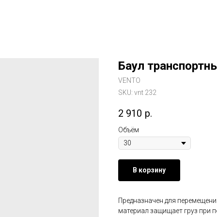
Баул транспортн
VENTO
SKU:
vnt 232
2 910
р.
Объём
В корзину
Предназначен для перемещени
материал защищает груз при п