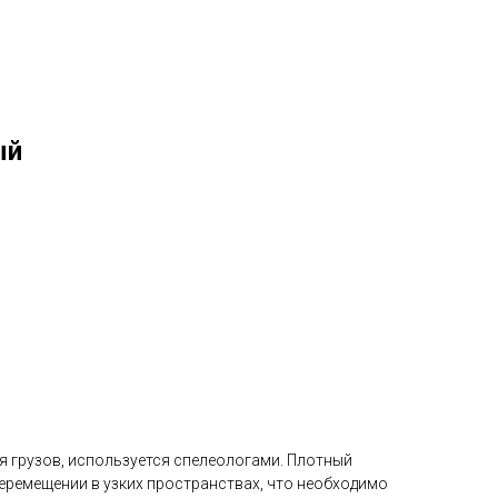
ый
я грузов, используется спелеологами. Плотный
еремещении в узких пространствах, что необходимо